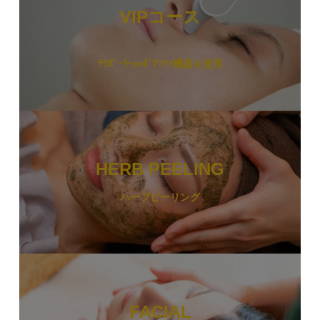
VIPコース
ﾃﾗﾎﾞｰﾗｰorﾎﾟﾃﾝﾂｧ機器を
使用
HERB PEELING
ハーブピーリング
FACIAL